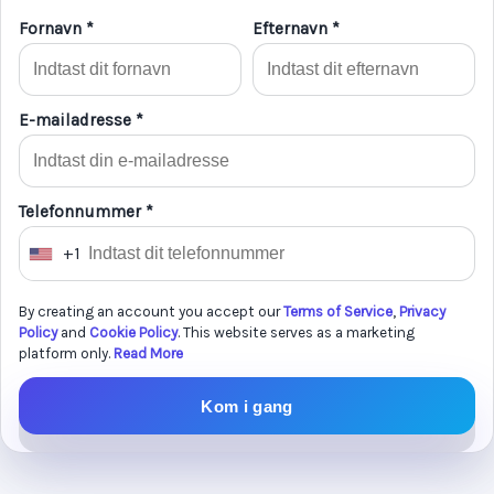
Fornavn *
Efternavn *
E-mailadresse *
Telefonnummer *
+1
U
n
By creating an account you accept our
Terms of Service
,
Privacy
i
Policy
and
Cookie Policy
. This website serves as a marketing
t
platform only.
Read More
e
d
Kom i gang
S
t
a