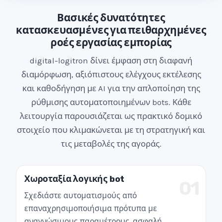
t
Βασικές δυνατότητες
e
κατασκευασμένες για πειθαρχημένες
s
ροές εργασίας εμπορίας
+
1
digital-logitron δίνει έμφαση στη διαφανή
διαμόρφωση, αξιόπιστους ελέγχους εκτέλεσης
και καθοδήγηση με AI για την απλοποίηση της
ρύθμισης αυτοματοποιημένων bots. Κάθε
λειτουργία παρουσιάζεται ως πρακτικό δομικό
στοιχείο που κλιμακώνεται με τη στρατηγική και
τις μεταβολές της αγοράς.
Χωροταξία λογικής bot
01
Σχεδιάστε αυτοματισμούς από
επαναχρησιμοποιήσιμα πρότυπα με
αναγνώσιμους παραμέτρους, ασφαλή