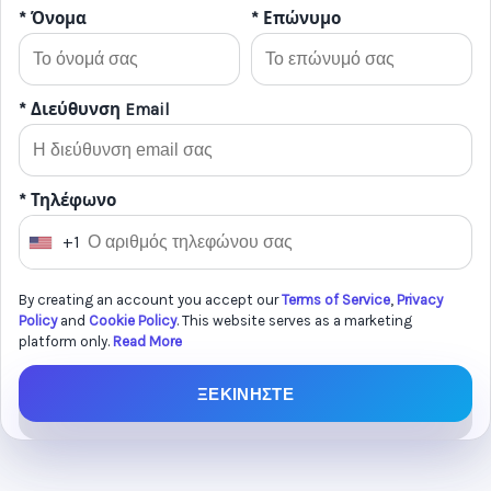
* Όνομα
* Επώνυμο
* Διεύθυνση Email
* Τηλέφωνο
+1
U
n
By creating an account you accept our
Terms of Service
,
Privacy
i
Policy
and
Cookie Policy
. This website serves as a marketing
t
platform only.
Read More
e
d
ΞΕΚΙΝΗΣΤΕ
S
t
a