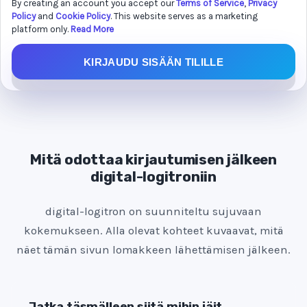
By creating an account you accept our
Terms of Service
,
Privacy
i
Policy
and
Cookie Policy
. This website serves as a marketing
t
platform only.
Read More
e
d
KIRJAUDU SISÄÄN TILILLE
S
t
a
t
e
Mitä odottaa kirjautumisen jälkeen
s
digital-logitroniin
+
1
digital-logitron on suunniteltu sujuvaan
kokemukseen. Alla olevat kohteet kuvaavat, mitä
näet tämän sivun lomakkeen lähettämisen jälkeen.
Jatka täsmälleen siitä mihin jäit