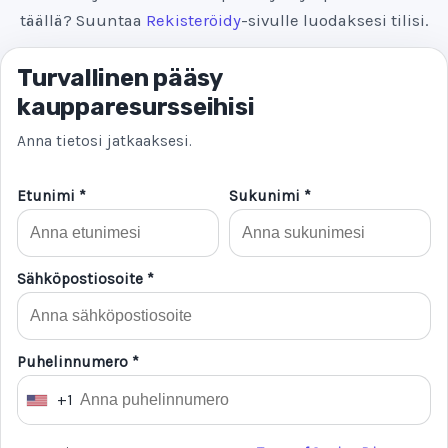
täällä? Suuntaa
Rekisteröidy
-sivulle luodaksesi tilisi.
Turvallinen pääsy
kaupparesursseihisi
Anna tietosi jatkaaksesi.
Etunimi *
Sukunimi *
Sähköpostiosoite *
Puhelinnumero *
+1
U
n