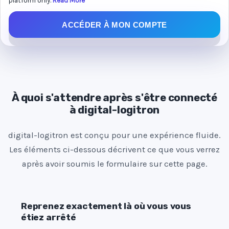
platform only.
Read More
e
ACCÉDER À MON COMPTE
d
S
t
a
t
e
À quoi s'attendre après s'être connecté
à digital-logitron
s
+
digital-logitron est conçu pour une expérience fluide.
1
Les éléments ci-dessous décrivent ce que vous verrez
après avoir soumis le formulaire sur cette page.
Reprenez exactement là où vous vous
étiez arrêté