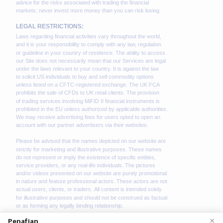
×
Penafian