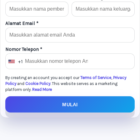
Alamat Email *
Nomor Telepon *
+1
U
n
By creating an account you accept our
Terms of Service
,
Privacy
i
Policy
and
Cookie Policy
. This website serves as a marketing
t
platform only.
Read More
e
MULAI
d
S
t
a
t