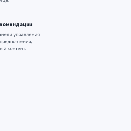
ице.
екомендации
панели управления
предпочтения,
ый контент.