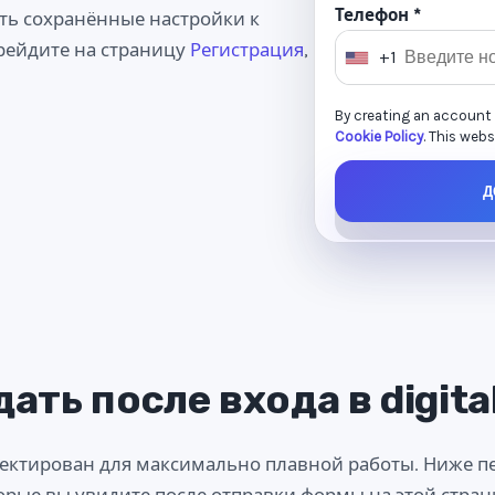
Телефон *
ть сохранённые настройки к
рейдите на страницу
Регистрация
,
+1
U
n
By creating an account
i
Cookie Policy
. This web
t
e
Д
d
S
t
a
t
e
s
ать после входа в digital
+
1
проектирован для максимально плавной работы. Ниже 