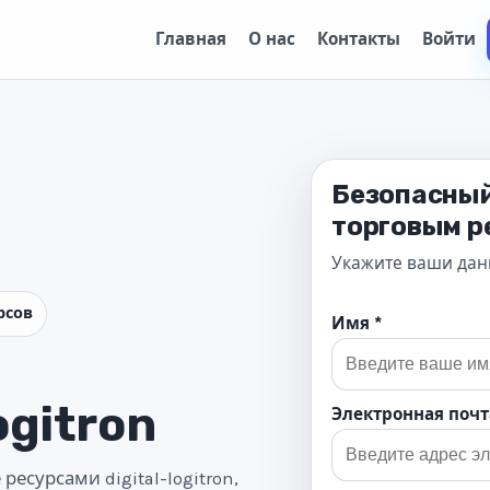
Главная
О нас
Контакты
Войти
Безопасный
торговым р
Укажите ваши дан
рсов
Имя *
ogitron
Электронная почт
есурсами digital-logitron,