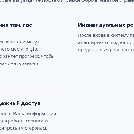
орые вы увидите после отправки формы на этой стран
но там, где
Индивидуальные р
После входа в систему 
ьзователи могут
адаптируются под ваши 
его места. digital-
предоставляя релевантн
охраняет прогресс, чтобы
начинать заново
дежный доступ
нных. Ваша информация
для работы сервиса и
ся третьим сторонам.