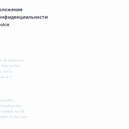
положения
онфиденциальности
okie