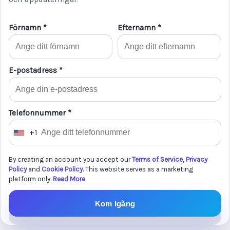
Förnamn *
Efternamn *
E-postadress *
Telefonnummer *
+1
U
n
By creating an account you accept our
Terms of Service
,
Privacy
i
Policy
and
Cookie Policy
. This website serves as a marketing
t
platform only.
Read More
e
d
Kom Igång
S
t