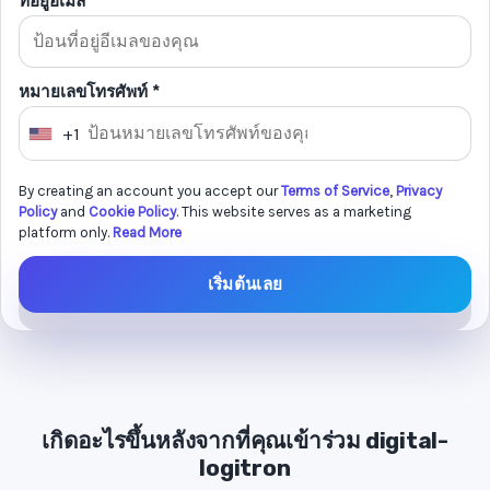
ที่อยู่อีเมล *
หมายเลขโทรศัพท์ *
+1
U
n
By creating an account you accept our
Terms of Service
,
Privacy
i
Policy
and
Cookie Policy
. This website serves as a marketing
t
platform only.
Read More
e
เริ่มต้นเลย
d
S
t
a
t
e
เกิดอะไรขึ้นหลังจากที่คุณเข้าร่วม digital-
logitron
s