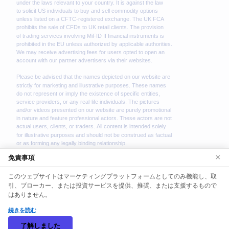
×
免責事項
このウェブサイトはマーケティングプラットフォームとしてのみ機能し、取
We use cookies to enhance your browsing experience.
引、ブローカー、または投資サービスを提供、推奨、または支援するもので
By continuing to use our website, you agree to our use
はありません。
of cookies. See our
Cookie Policy
for more information.
続きを読む
©
2026
digital-logitron. 全著作権所有。
Accept
了解しました