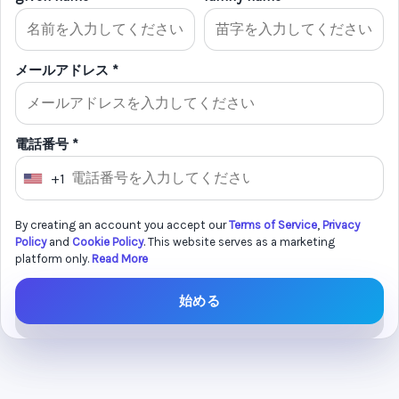
メールアドレス *
電話番号 *
+1
U
n
By creating an account you accept our
Terms of Service
,
Privacy
i
Policy
and
Cookie Policy
. This website serves as a marketing
t
platform only.
Read More
e
始める
d
S
t
a